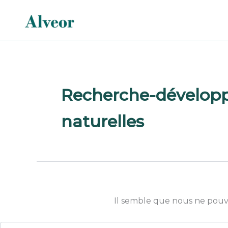
Rechercher :
Aller
au
contenu
Recherche-développ
naturelles
Il semble que nous ne pouv