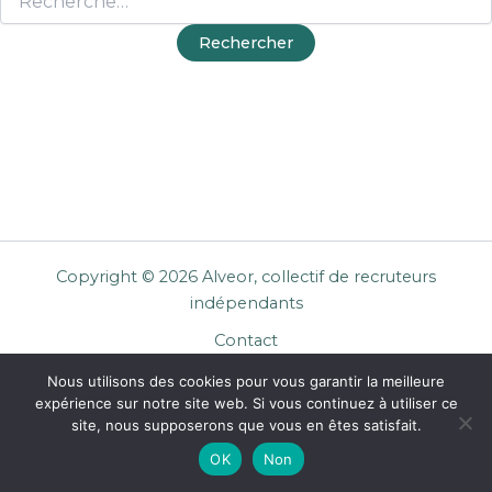
Copyright © 2026 Alveor, collectif de recruteurs
indépendants
Contact
Cookies
Nous utilisons des cookies pour vous garantir la meilleure
Mentions légales
expérience sur notre site web. Si vous continuez à utiliser ce
Confidentialité
site, nous supposerons que vous en êtes satisfait.
CGU Entreprises
OK
Non