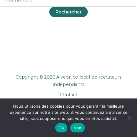
Copyright © 2026 Alveor, collectif de recruteurs
indépendants
Contact
Cookies
Nous utilisons des cookies pour vous garantir la meilleure
Mentions légales
expérience sur notre site web. Si vous continuez à utiliser ce
Confidentialité
site, nous supposerons que vous en êtes satisfait.
CGU Entreprises
OK
Non